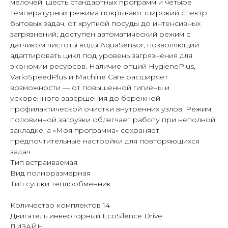
мелочей: шесть стандартных программ и четыре
температурных режима покрывают широкий спектр
бытовых задач, от хрупкой посуды до интенсивных
загрязнений; доступен автоматический режим с
датчиком чистоты воды AquaSensor, позволяющий
адаптировать цикл под уровень загрязнения для
экономии ресурсов. Наличие опций HygienePlus,
VarioSpeedPlus и Machine Care расширяет
возможности — от повышенной гигиены и
ускоренного завершения до бережной
профилактической очистки внутренних узлов. Режим
половинной загрузки облегчает работу при неполной
закладке, а «Моя программа» сохраняет
предпочтительные настройки для повторяющихся
задач.
Тип встраиваемая
Вид полноразмерная
Тип сушки теплообменник
Количество комплектов 14
Двигатель инверторный EcoSilence Drive
ДИЗАЙН