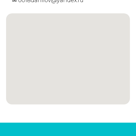
✉
o018danilov@yandex.ru