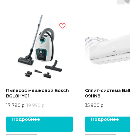
Пылесос мешковой Bosch
Сплит-система Ballu 
BGL8HYG1
09HN8
17 780
р.
19 990
р.
35 900
р.
Подробнее
Подробнее